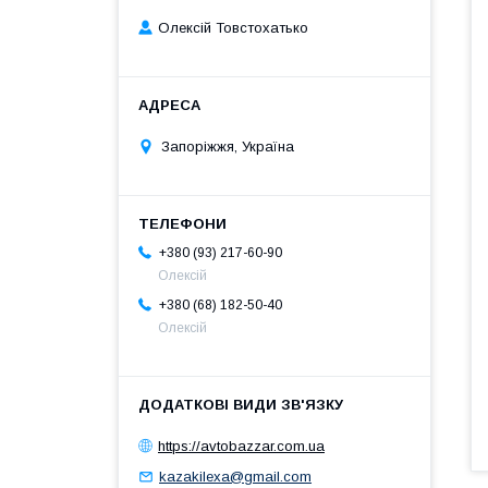
Олексій Товстохатько
Запоріжжя, Україна
+380 (93) 217-60-90
Олексій
+380 (68) 182-50-40
Олексій
https://avtobazzar.com.ua
kazakilexa@gmail.com