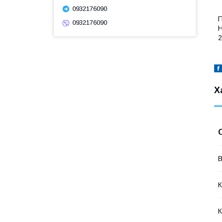
0932176090
П
0932176090
Н
2
Х
В
К
К