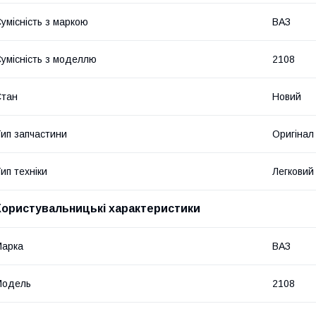
умісність з маркою
ВАЗ
умісність з моделлю
2108
Стан
Новий
ип запчастини
Оригінал
ип техніки
Легковий
Користувальницькі характеристики
Марка
ВАЗ
Мoдель
2108