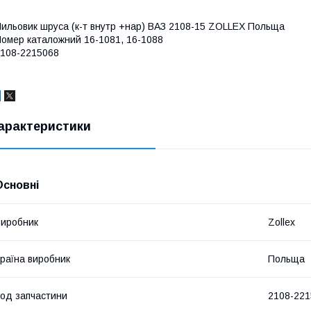
ильовик шруса (к-т внутр +нар) ВАЗ 2108-15 ZOLLEX Польща
омер каталожний 16-1081, 16-1088
108-2215068
арактеристики
Основні
иробник
Zollex
раїна виробник
Польща
од запчастини
2108-221