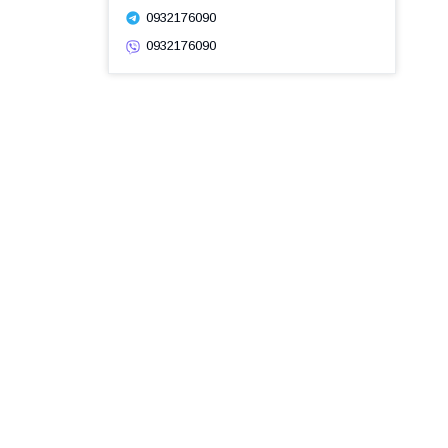
0932176090
0932176090