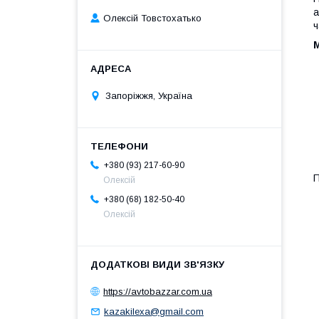
а
Олексій Товстохатько
ч
М
Запоріжжя, Україна
+380 (93) 217-60-90
П
Олексій
+380 (68) 182-50-40
Олексій
https://avtobazzar.com.ua
kazakilexa@gmail.com