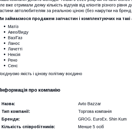
ле вже отримали деяку кількість відгуків від клієнтів різного рівня
астини автолюбителям за реальною ціною (без накрутки на бренд, 
и займаємося продажем запчастин і комплектуючих на такі 
Матіз
Авео/Виду
Ваз/Газ
Ланос
Лачетті
Нексія
Рено
Сенс
оєднуємо якість і цінову політику воєдино
Інформація про компанію
Назва:
Avto Bazzar
Тип компанії:
Торгова компанія
Бренди:
GROG. EuroEx. Shin Kum
Кількість співробітників:
Менше 5 осіб