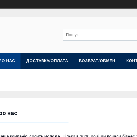
РО НАС
ДОСТАВКА/ОПЛАТА
ВОЗВРАТ/ОБМЕН
КОН
ро нас
аша компанія досить молода. Тільки в 2020 році ми почали бізнес