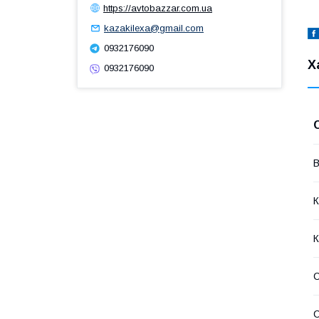
https://avtobazzar.com.ua
kazakilexa@gmail.com
0932176090
Х
0932176090
В
К
К
С