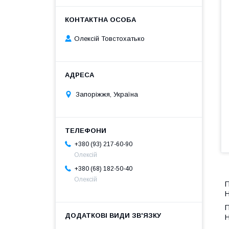
Олексій Товстохатько
Запоріжжя, Україна
+380 (93) 217-60-90
Олексій
+380 (68) 182-50-40
Олексій
П
Н
П
Н