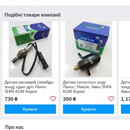
Подібні товари компанії
Датчик кисневий (лямбда-
Датчик холостого ходу
Датч
зонд) один дріт Ланос
Ланос, Нексія, Авео SHIN
зонд
SHIN KUM Корея
KUM Корея
Авео
Кор
730
350
1 1
₴
₴
Купити
Купити
Про нас