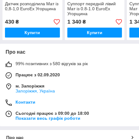
Датчик розподілила Мат із
Суппорт передній лівий
Супп
0,8-1,0 EuroEx Угорщина
Мат із 0.8-1.0 EuroEx
Мат 
Угорщина
Уго
430
1 340
1 3
₴
₴
Купити
Купити
Про нас
99% позитивних з 580 відгуків за рік
Працює з 02.09.2020
м. Запоріжжя
Запоріжжя, Україна
Контакти
Сьогодні працює з 09:00 до 18:00
Показати весь графік роботи
Про нас