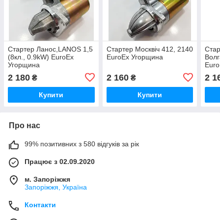
Стартер Ланос,LANOS 1,5
Стартер Москвіч 412, 2140
Стар
(8кл., 0.9kW) EuroEx
EuroEx Угорщина
Волг
Угорщина
Euro
2 180
2 160
2 1
₴
₴
Купити
Купити
Про нас
99% позитивних з 580 відгуків за рік
Працює з 02.09.2020
м. Запоріжжя
Запоріжжя, Україна
Контакти