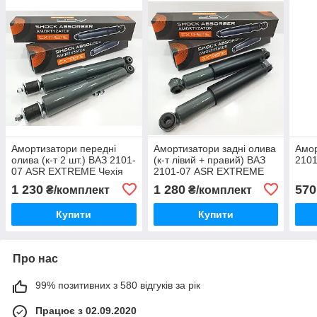
Амортизатори передні
Амортизатори задні олива
Амор
олива (к-т 2 шт.) ВАЗ 2101-
(к-т лівий + правий) ВАЗ
2101
07 ASR EXTREME Чехія
2101-07 ASR EXTREME
Чехія
1 230
1 280
570
₴/комплект
₴/комплект
Купити
Купити
Про нас
99% позитивних з 580 відгуків за рік
Працює з 02.09.2020