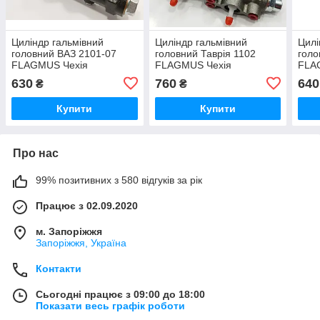
Циліндр гальмівний
Циліндр гальмівний
Цилі
головний ВАЗ 2101-07
головний Таврія 1102
голо
FLAGMUS Чехія
FLAGMUS Чехія
FLA
630
760
640
₴
₴
Купити
Купити
Про нас
99% позитивних з 580 відгуків за рік
Працює з 02.09.2020
м. Запоріжжя
Запоріжжя, Україна
Контакти
Сьогодні працює з 09:00 до 18:00
Показати весь графік роботи