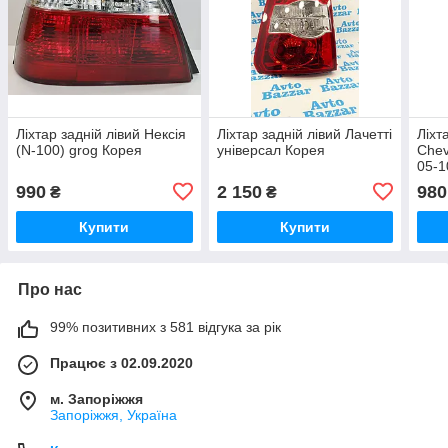
Ліхтар задній лівий Нексія
Ліхтар задній лівий Лачетті
Ліхт
(N-100) grog Корея
універсал Корея
Chev
05-1
990
2 150
980
₴
₴
Купити
Купити
Про нас
99% позитивних з 581 відгука за рік
Працює з 02.09.2020
м. Запоріжжя
Запоріжжя, Україна