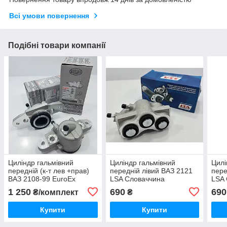
Всі умови повернення
Подібні товари компанії
Циліндр гальмівний
Циліндр гальмівний
Цилі
передній (к-т лев +прав)
передній лівий ВАЗ 2121
пере
ВАЗ 2108-99 EuroEx
LSA Словаччина
LSA
Угорщина
1 250
690
690
₴/комплект
₴
Купити
Купити