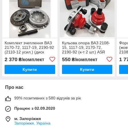
Комплект зчеплення ВАЗ
Кульова опора ВАЗ 2108-
Фор
2170-72, 1117-19, 2190-92
15, 1117-19, 2170-72,
(жов
(2110-12 усил.) (диск
2190-92 (к-т 2 шт.) ASR
2108
натискний, ведмедиковий,
Чехія
FAVO
2 370
550
1 7
₴/комплект
₴/комплект
підшипник) ASR Чехія
Купити
Купити
Про нас
99% позитивних з 580 відгуків за рік
Працює з 02.09.2020
м. Запоріжжя
Запоріжжя, Україна