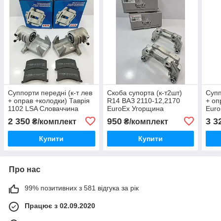
Суппорти передні (к-т лев
Скоба супорта (к-т2шт)
Супп
+ оправ +колодки) Таврія
R14 ВАЗ 2110-12,2170
+ оп
1102 LSA Словаччина
EuroEx Угорщина
Euro
2 350
950
3 3
₴/комплект
₴/комплект
Купити
Купити
Про нас
99% позитивних з 581 відгука за рік
Працює з 02.09.2020