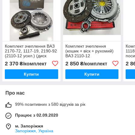
Комплект зчеплення ВАЗ
Комплект зчеплення
Комп
2170-72, 1117-19, 2190-92
(кошик + віск + рухомий)
1118
(2110-12 усил.) (диск
ВАЗ 2110-12
поси
натискний, ведмедиковий,
Hahn&Schmidt Туреччина
2 370
2 850
2 8
₴/комплект
₴/комплект
підшипник) ASR Чехія
Купити
Купити
Про нас
99% позитивних з 580 відгуків за рік
Працює з 02.09.2020
м. Запоріжжя
Запоріжжя, Україна