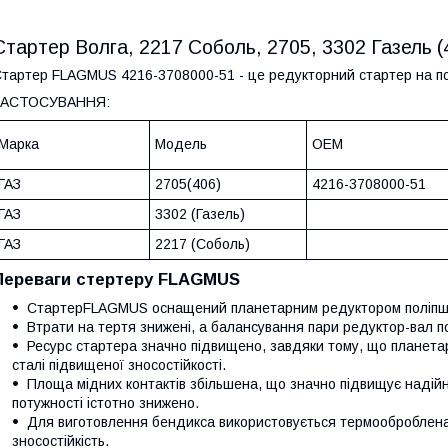
Стартер Волга, 2217 Соболь, 2705, 3302 Газель 
тартер FLAGMUS 4216-3708000-51 - це редукторний стартер на пост
ЗАСТОСУВАННЯ:
Марка
Модель
ОЕМ
ГАЗ
2705(406)
4216-3708000-51
ГАЗ
3302 (Газель)
ГАЗ
2217 (Соболь)
Переваги стертеру FLAGMUS
СтартерFLAGMUS оснащений планетарним редуктором поліпше
Втрати на тертя знижені, а балансування пари редуктор-вал 
Ресурс стартера значно підвищено, завдяки тому, що планета
сталі підвищеної зносостійкості.
Площа мідних контактів збільшена, що значно підвищує надійн
потужності істотно знижено.
Для виготовлення бендикса використовується термооброблена
зносостійкість.