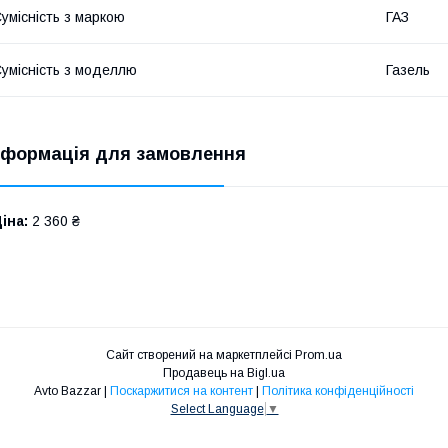
умісність з маркою
ГАЗ
умісність з моделлю
Газель
нформація для замовлення
іна:
2 360 ₴
Сайт створений на маркетплейсі
Prom.ua
Продавець на Bigl.ua
Avto Bazzar |
Поскаржитися на контент
|
Політика конфіденційності
Select Language
▼