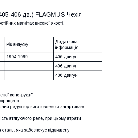
(405-406 дв.) FLAGMUS Чехія
ійних магнітах високої якості.
Додаткова
Рік випуску
інформація
1994-1999
406 двигун
406 двигун
406 двигун
ної конструкції
покращено
рний редуктор виготовлено з загартованої
ість втягуючого реле, при цьому втрати
 сталь, яка забезпечує підвищену