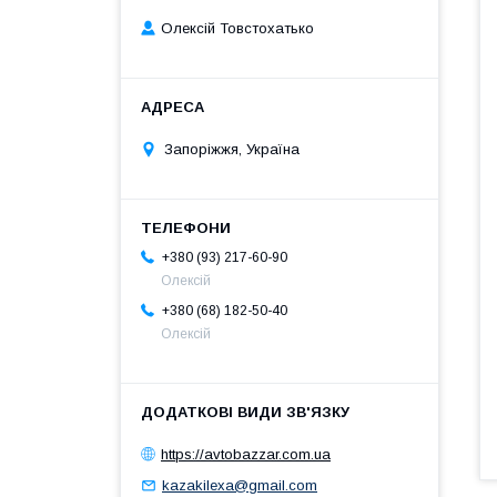
Олексій Товстохатько
Запоріжжя, Україна
+380 (93) 217-60-90
Олексій
+380 (68) 182-50-40
Олексій
https://avtobazzar.com.ua
kazakilexa@gmail.com