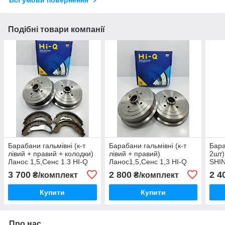
Всі умови повернення
Подібні товари компанії
Барабани гальмівні (к-т
Барабани гальмівні (к-т
Бара
лівий + правий + колодки)
лівий + правий)
2шт)
Ланос 1,5,Сенс 1.3 HI-Q
Ланос1,5,Сенс 1,3 HI-Q
SHI
Корея
Корея
3 700
2 800
2 4
₴/комплект
₴/комплект
Купити
Купити
Про нас