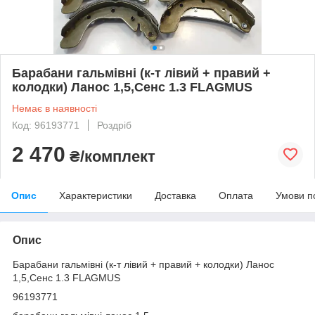
Барабани гальмівні (к-т лівий + правий +
колодки) Ланос 1,5,Сенс 1.3 FLAGMUS
Немає в наявності
Код: 96193771
Роздріб
2 470
₴/комплект
Опис
Характеристики
Доставка
Оплата
Умови п
Опис
Барабани гальмівні (к-т лівий + правий + колодки) Ланос
1,5,Сенс 1.3 FLAGMUS
96193771