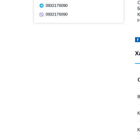
С
0932176090
К
0932176090
Н
Х
В
К
К