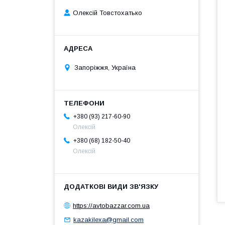
Олексій Товстохатько
Запоріжжя, Україна
+380 (93) 217-60-90
Олексій
+380 (68) 182-50-40
Олексій
https://avtobazzar.com.ua
kazakilexa@gmail.com