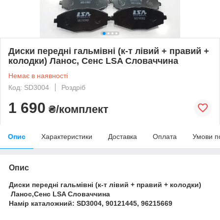
Диски передні гальмівні (к-т лівий + правий +
колодки) Ланос, Сенс LSA Словаччина
Немає в наявності
Код: SD3004
Роздріб
1 690
₴/комплект
Опис
Характеристики
Доставка
Оплата
Умови п
Опис
Диски передні гальмівні (к-т лівий + правий + колодки)
Ланос,Сенс LSA Словаччина
Намір каталожний: SD3004, 90121445, 96215669