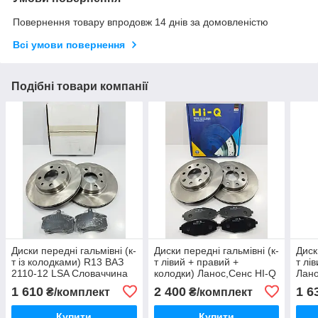
Повернення товару впродовж 14 днів за домовленістю
Всі умови повернення
Подібні товари компанії
Диски передні гальмівні (к-
Диски передні гальмівні (к-
Диск
т із колодками) R13 ВАЗ
т лівий + правий +
т лі
2110-12 LSA Словаччина
колодки) Ланос,Сенс HI-Q
Лан
Корея
Кор
1 610
2 400
1 6
₴/комплект
₴/комплект
Купити
Купити