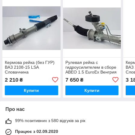
Кермова рейка (без ГУР)
Рулевая рейка с
Керм
ВАЗ 2108-15 LSA
гидроусилителем в сборе
ВАЗ 
Словаччина
АВЕО 1.5 EuroEx Венгрия
Сло
2 210
7 650
3 1
₴
₴
Купити
Купити
Про нас
99% позитивних з 580 відгуків за рік
Працює з 02.09.2020