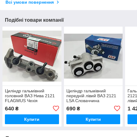
Всі умови повернення
Подібні товари компанії
Циліндр гальмівний
Циліндр гальмівний
Галь
головний ВАЗ Нива 2121
передній лівий ВАЗ 2121
2121
FLAGMUS Чехія
LSA Словаччина
ліви
Сло
640
690
1 4
₴
₴
Купити
Купити