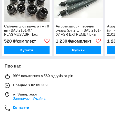
Сайлентблок важеля (к-т 8
Амортизатори передні
Амор
шт) ВАЗ 2101-07
олива (к-т 2 шт.) ВАЗ 2101-
(к-т
FLAGMUS ASR Чехія
07 ASR EXTREME Чехія
210
Чехі
520
1 230
1 2
₴/комплект
₴/комплект
Купити
Купити
Про нас
99% позитивних з 580 відгуків за рік
Працює з 02.09.2020
м. Запоріжжя
Запоріжжя, Україна
Контакти