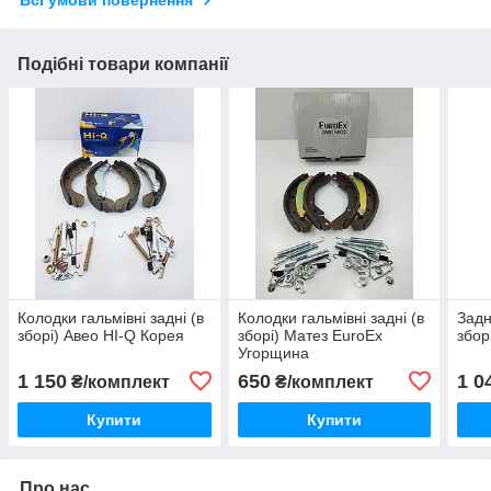
Всі умови повернення
Подібні товари компанії
Колодки гальмівні задні (в
Колодки гальмівні задні (в
Задн
зборі) Авео HI-Q Корея
зборі) Матез EuroEx
збор
Угорщина
1 150
650
1 0
₴/комплект
₴/комплект
Купити
Купити
Про нас