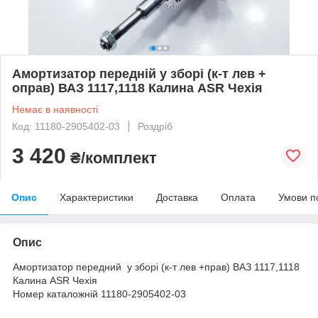
Амортизатор передній у зборі (к-т лев +
оправ) ВАЗ 1117,1118 Калина ASR Чехія
Немає в наявності
Код: 11180-2905402-03
Роздріб
3 420
₴/комплект
Опис
Характеристики
Доставка
Оплата
Умови п
Опис
Амортизатор передний у зборі (к-т лев +прав) ВАЗ 1117,1118
Калина ASR Чехія
Номер каталожній 11180-2905402-03