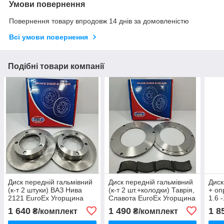
Умови повернення
Повернення товару впродовж 14 днів за домовленістю
Всі умови повернення
Подібні товари компанії
Диск передній гальмівний
Диск передній гальмівний
Диск
(к-т 2 штуки) ВАЗ Нива
(к-т 2 шт.+колодки) Таврія,
+ оп
2121 EuroEx Угорщина
Славота EuroEx Угорщина
1.6 
1 640
1 490
1 8
₴/комплект
₴/комплект