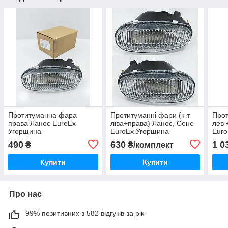
Протитуманна фара
Протитуманні фари (к-т
Прот
права Ланос EuroEx
ліва+права) Ланос, Сенс
лев 
Угорщина
EuroEx Угорщина
Euro
490
630
1 0
₴
₴/комплект
Купити
Купити
Про нас
99% позитивних з 582 відгуків за рік