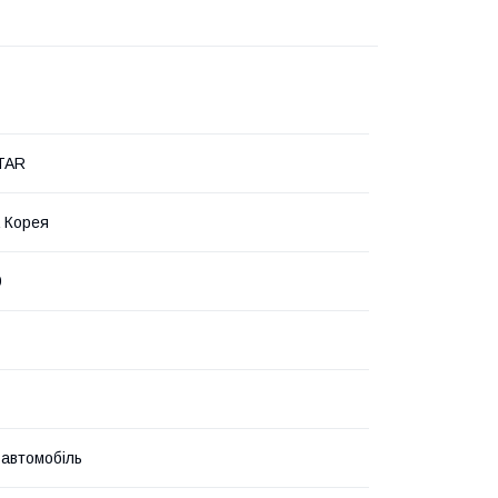
TAR
 Корея
9
 автомобіль