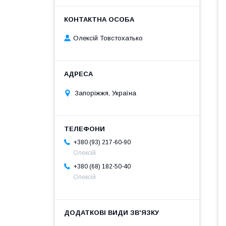
Олексій Товстохатько
Запоріжжя, Україна
+380 (93) 217-60-90
Олексій
+380 (68) 182-50-40
Олексій