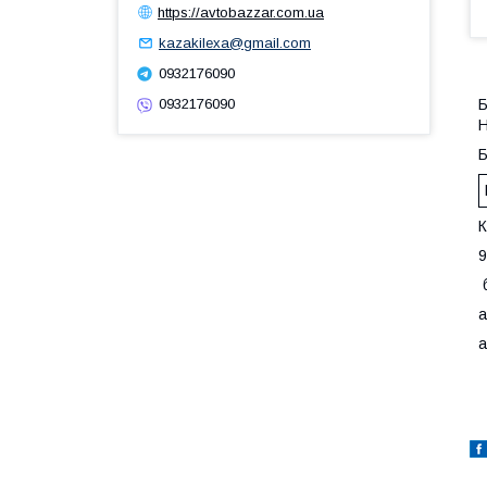
https://avtobazzar.com.ua
kazakilexa@gmail.com
0932176090
Б
0932176090
Н
К
9
б
а
а