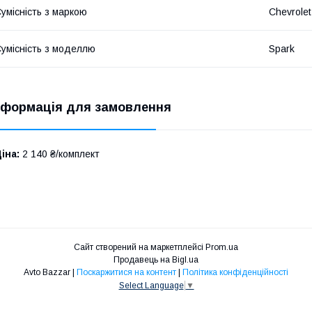
умісність з маркою
Chevrolet
умісність з моделлю
Spark
нформація для замовлення
іна:
2 140 ₴/комплект
Сайт створений на маркетплейсі
Prom.ua
Продавець на Bigl.ua
Avto Bazzar |
Поскаржитися на контент
|
Політика конфіденційності
Select Language
▼