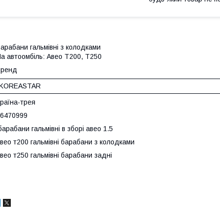
арабани гальмівні з колодками
а автоомбіль: Авео Т200, Т250
Бренд
KOREASTAR
раїна-трея
6470999
арабани гальмівні в зборі авео 1.5
вео т200 гальмівні барабани з колодками
вео т250 гальмівні барабани задні