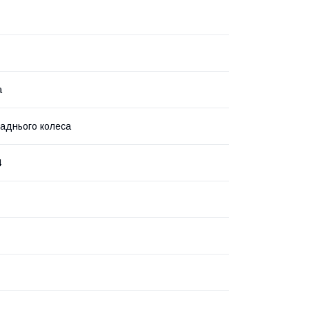
а
заднього колеса
4