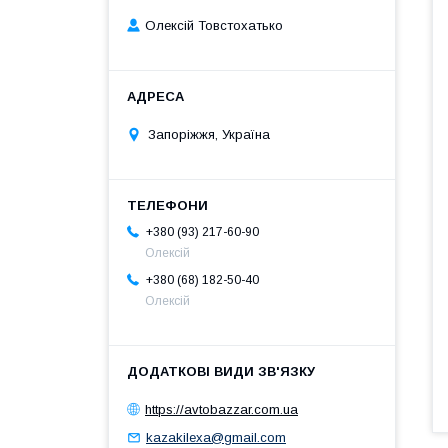
Олексій Товстохатько
Запоріжжя, Україна
+380 (93) 217-60-90
Олексій
+380 (68) 182-50-40
Олексій
https://avtobazzar.com.ua
kazakilexa@gmail.com