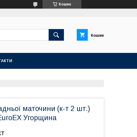
Кошик
Кошик
ТАКТИ
дньої маточини (к-т 2 шт.)
 EuroEX Угорщина
кт