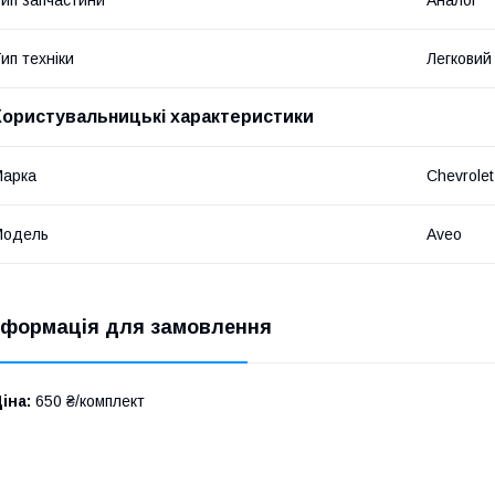
ип техніки
Легковий
Користувальницькі характеристики
Марка
Chevrolet
Модель
Aveo
нформація для замовлення
іна:
650 ₴/комплект