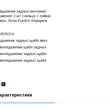
ідшипник задньої маточини
омплект 2 шт (+кільця + трійка)
вео, Логан EuroEX Угорщина
4535214
ідшипник задньої щаблі авео
веопідшипник щаблі задньої
веопідшипник задньої щаблі
веопідшипник задньої щаблі
арактеристики