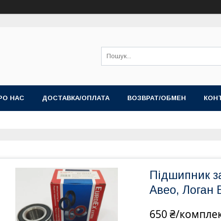
РО НАС
ДОСТАВКА/ОПЛАТА
ВОЗВРАТ/ОБМЕН
КОН
Підшипник за
Авео, Логан
650 ₴/компле