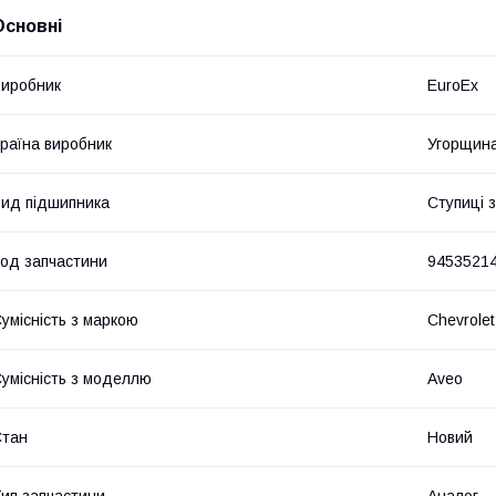
Основні
иробник
EuroEx
раїна виробник
Угорщин
ид підшипника
Ступиці 
од запчастини
9453521
умісність з маркою
Chevrolet
умісність з моделлю
Aveo
Стан
Новий
ип запчастини
Аналог