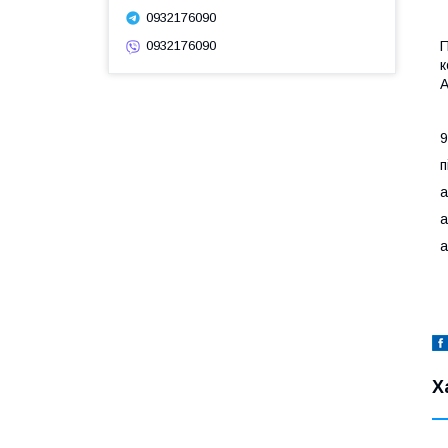
0932176090
П
0932176090
к
А
9
п
а
а
а
Х