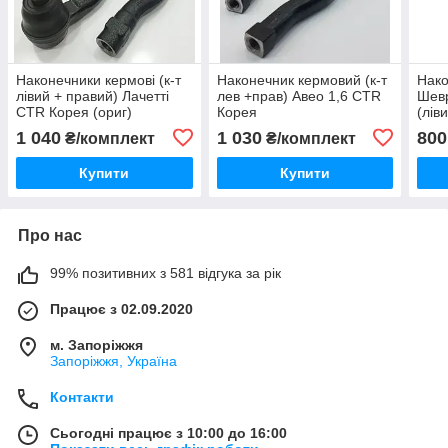
Наконечники кермові (к-т
Наконечник кермовий (к-т
Нако
лівий + правий) Лачетті
лев +прав) Авео 1,6 CTR
Шевр
CTR Корея (ориг)
Корея
(лів
1 040
1 030
800
₴/комплект
₴/комплект
Купити
Купити
Про нас
99% позитивних з 581 відгука за рік
Працює з 02.09.2020
м. Запоріжжя
Запоріжжя, Україна
Контакти
Сьогодні працює з 10:00 до 16:00