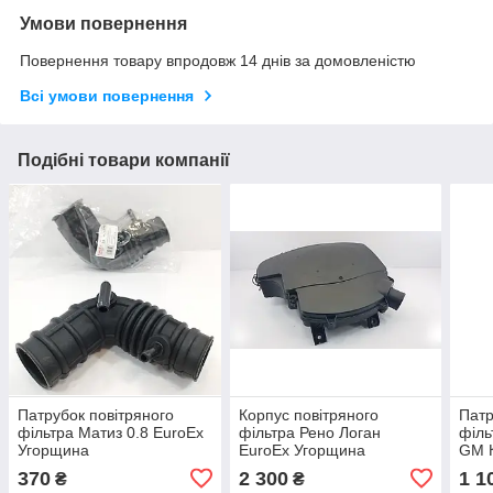
Умови повернення
Повернення товару впродовж 14 днів за домовленістю
Всі умови повернення
Подібні товари компанії
Патрубок повітряного
Корпус повітряного
Патр
фільтра Матиз 0.8 EuroEx
фільтра Рено Логан
філь
Угорщина
EuroEx Угорщина
GM 
370
2 300
1 1
₴
₴