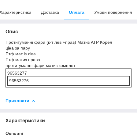
Характеристики
Доставка
Оплата
Умови повернення
Опис
Протитуманні фари (к-т лев +прав) Матиз ATP Корея
ціна за пару
Птф мат із ліва
Птф матиз права
протитуманні фари матиз комплет
96563277
96563276
Приховати
Характеристики
Основні