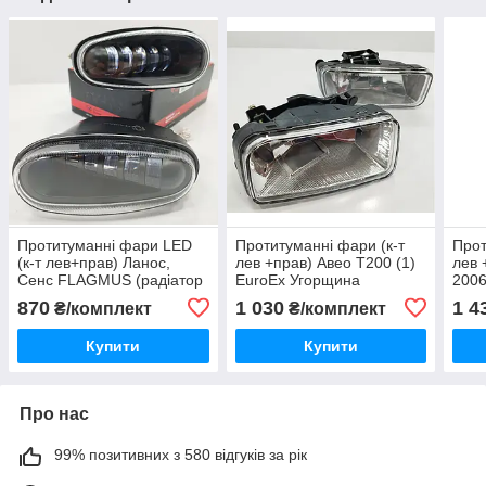
Протитуманні фари LED
Протитуманні фари (к-т
Прот
(к-т лев+прав) Ланос,
лев +прав) Авео Т200 (1)
лев 
Сенс FLAGMUS (радіатор
EuroEx Угорщина
2006
метал)
870
1 030
1 4
₴/комплект
₴/комплект
Купити
Купити
Про нас
99% позитивних з 580 відгуків за рік