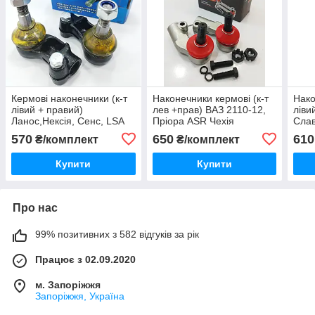
Кермові наконечники (к-т
Наконечники кермові (к-т
Нако
лівий + правий)
лев +прав) ВАЗ 2110-12,
ліви
Ланос,Нексія, Сенс, LSA
Пріора ASR Чехія
Слав
Словаччина
570
650
610
₴/комплект
₴/комплект
Купити
Купити
Про нас
99% позитивних з 582 відгуків за рік
Працює з 02.09.2020
м. Запоріжжя
Запоріжжя, Україна