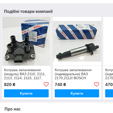
Подібні товари компанії
Котушка запалювання
Котушка запалювання
Коту
(модуль) ВАЗ 2110, 2111,
(індивідуальна) ВАЗ
(інд
2113, 2114, 2115, 1117,
2170,2112I BOSCH
2170
1118, 1119 BOSCH
820
740
470
₴
₴
Німеччина
Купити
Купити
Про нас