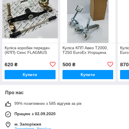
Куліса коробки передач
Куліса КПП Авео Т2000,
Кулі
(КПП) Сенс FLAGMUS
Т250 EuroEx Угорщина
Euro
620
500
870
₴
₴
Купити
Купити
Про нас
99% позитивних з 585 відгуків за рік
Працює з 02.09.2020
м. Запоріжжя
Запоріжжя, Україна