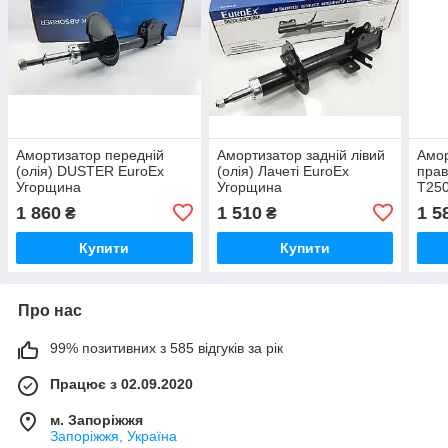
Амортизатор передній
Амортизатор задній лівий
Амор
(олія) DUSTER EuroEx
(олія) Лачеті EuroEx
прав
Угорщина
Угорщина
Т250
1 860
1 510
1 5
₴
₴
Купити
Купити
Про нас
99% позитивних з 585 відгуків за рік
Працює з 02.09.2020
м. Запоріжжя
Запоріжжя, Україна