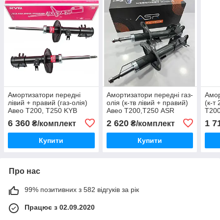
Амортизатори передні
Амортизатори передні газ-
Амор
лівий + правий (газ-олія)
олія (к-тв лівий + правий)
(к-т
Авео Т200, Т250 KYB
Авео Т200,Т250 ASR
Т200
Чехія
Уго
6 360
2 620
1 7
₴/комплект
₴/комплект
Купити
Купити
Про нас
99% позитивних з 582 відгуків за рік
Працює з 02.09.2020