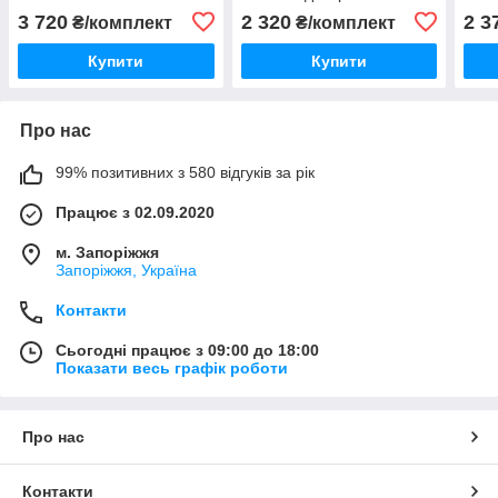
Угорщина
комплекти) Ланос 1,6
3 720
2 320
2 3
₴/комплект
₴/комплект
Нексія без маточини
EuroEx Венгорія
Купити
Купити
Про нас
99% позитивних з 580 відгуків за рік
Працює з 02.09.2020
м. Запоріжжя
Запоріжжя, Україна
Контакти
Сьогодні працює з 09:00 до 18:00
Показати весь графік роботи
Про нас
Контакти