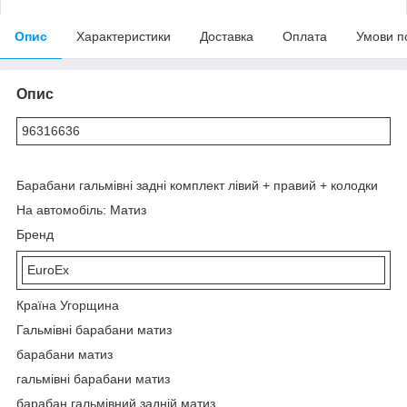
Опис
Характеристики
Доставка
Оплата
Умови п
Опис
96316636
Барабани гальмівні задні комплект лівий + правий + колодки
На автомобіль: Матиз
Бренд
EuroEx
Країна Угорщина
Гальмівні барабани матиз
барабани матиз
гальмівні барабани матиз
барабан гальмівний задній матиз