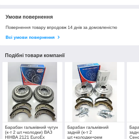
Умови повернення
Повернення товару впродовж 14 днів за домовленістю
Всі умови повернення
Подібні товари компанії
Барабан гальмівний чугун
Барабан гальмівний
Бара
(к-т 2 шт.+колодки) ВАЗ
задній (к-т 2
задн
НІНВА 2121 EuroEx
шт.+колодки+рем
Сенс