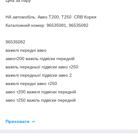
Ціна за пару
НА автомобіль: Авео Т200, Т250 CRB Корея
Каталожний номер: 96535081, 96535082
96535082
важелі передні авео
авеот200 важіль підвіски передній
важіль передньої підвіски авео т250
важелі передньої підвіски авео 2
важелі передні авео т250
авео т200 важелі підвіски передній
авео т250 важіль підвіски передній
Приховати