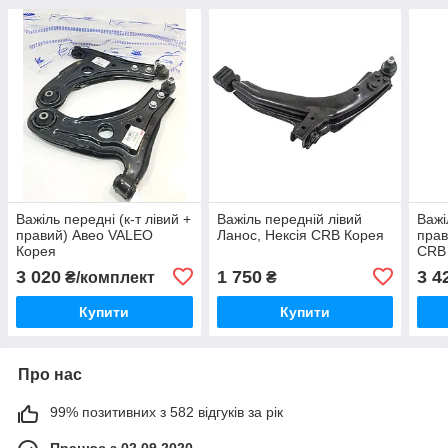
Важіль передні (к-т лівий +
Важіль передній лівий
Важі
правий) Авео VALEO
Ланос, Нексія CRB Корея
прав
Корея
CRB
3 020
1 750
3 4
₴/комплект
₴
Купити
Купити
Про нас
99% позитивних з 582 відгуків за рік
Працює з 02.09.2020