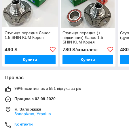
Ступиця передня Ланос
Ступиця передня (+
Ступ
1.5 SHIN KUM Корея
підшипник) Ланос 1.5
(цуп
SHIN KUM Корея
490
780
480
₴
₴/комплект
Купити
Купити
Про нас
99% позитивних з 581 відгука за рік
Працює з 02.09.2020
м. Запоріжжя
Запоріжжя, Україна
Контакти