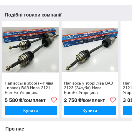
Подібні товари компанії
Напівосьі в зборі (к-т ліва
Напівось у зборі ліва ВАЗ
Напі
+права) ВАЗ Нива 2121
2123 (24зуба) Нива
2121
EuroEx Угорщина
EuroEx Угорщина
Уго
5 580
2 750
3 0
₴/комплект
₴/комплект
Купити
Купити
Про нас