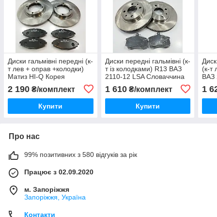
Диски гальмівні передні (к-
Диски передні гальмівні (к-
Диск
т лев + оправ +колодки)
т із колодками) R13 ВАЗ
(к-т
Матиз HI-Q Корея
2110-12 LSA Словаччина
ВАЗ
2 190
1 610
1 6
₴/комплект
₴/комплект
Купити
Купити
Про нас
99% позитивних з 580 відгуків за рік
Працює з 02.09.2020
м. Запоріжжя
Запоріжжя, Україна
Контакти