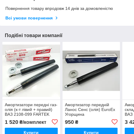
Повернення товару впродовж 14 днів за домовленістю
Всі умови повернення
Подібні товари компанії
Амортизатори передні газ-
Амортизатор передній
Амор
олія (к-т лівий + правий)
Ланос Сенс (олія) EuroEx
скла
ВАЗ 2108-099 FARTEK
Угорщина
ВАЗ 
Уго
1 520
950
3 4
₴/комплект
₴
Купити
Купити