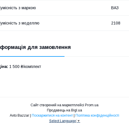
умісність з маркою
ВАЗ
умісність з моделлю
2108
нформація для замовлення
іна:
1 500 ₴/комплект
Сайт створений на маркетплейсі
Prom.ua
Продавець на Bigl.ua
Avto Bazzar |
Поскаржитися на контент
|
Політика конфіденційності
Select Language
▼