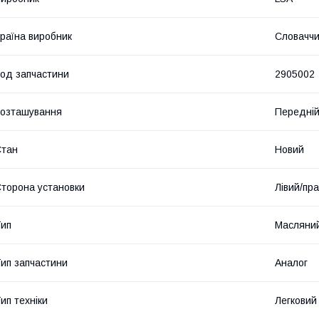
раїна виробник
Словачч
од запчастини
2905002
озташування
Передній
Стан
Новий
торона установки
Лівий/пр
ип
Масляни
ип запчастини
Аналог
ип техніки
Легковий