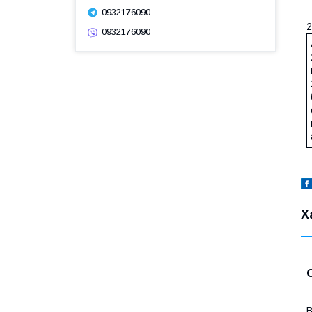
0932176090
2
0932176090
Х
В