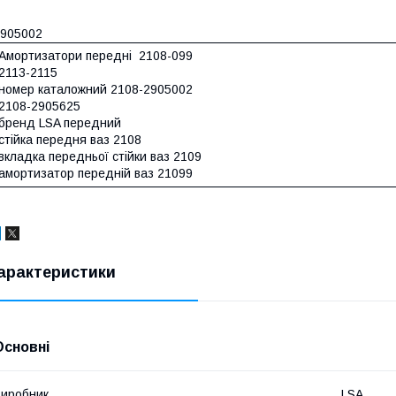
905002
Амортизатори передні 2108-099
2113-2115
номер каталожний 2108-2905002
2108-2905625
бренд LSA передний
стійка передня ваз 2108
вкладка передньої стійки ваз 2109
амортизатор передній ваз 21099
арактеристики
Основні
иробник
LSA