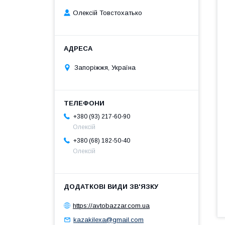
Олексій Товстохатько
Запоріжжя, Україна
+380 (93) 217-60-90
Олексій
+380 (68) 182-50-40
Олексій
https://avtobazzar.com.ua
kazakilexa@gmail.com