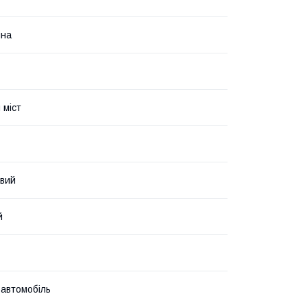
ина
 міст
авий
й
 автомобіль