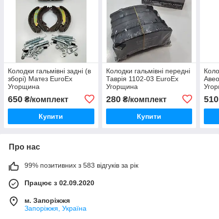
Колодки гальмівні задні (в
Колодки гальмівні передні
Коло
зборі) Матез EuroEx
Таврія 1102-03 EuroEx
Авео
Угорщина
Угорщина
Уго
650
280
510
₴/комплект
₴/комплект
Купити
Купити
Про нас
99% позитивних з 583 відгуків за рік
Працює з 02.09.2020
м. Запоріжжя
Запоріжжя, Україна