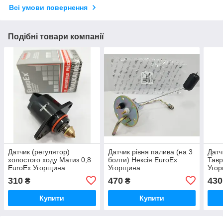
Всі умови повернення
Подібні товари компанії
Датчик (регулятор)
Датчик рівня палива (на 3
Датч
холостого ходу Матиз 0,8
болти) Нексія EuroEx
Тавр
EuroEx Угорщина
Угорщина
Уго
310
470
430
₴
₴
Купити
Купити