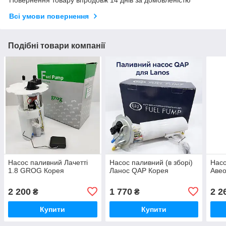
Повернення товару впродовж 14 днів за домовленістю
Всі умови повернення
Подібні товари компанії
Насос паливний Лачетті
Насос паливний (в зборі)
Насо
1.8 GROG Корея
Ланос QAP Корея
Авео
2 200
1 770
2 2
₴
₴
Купити
Купити