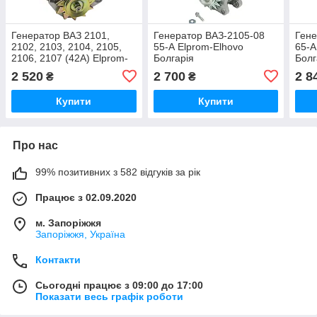
Генератор ВАЗ 2101,
Генератор ВАЗ-2105-08
Гене
2102, 2103, 2104, 2105,
55-А Elprom-Elhovo
65-А
2106, 2107 (42А) Elprom-
Болгарія
Болг
Elhovo Болгарія
2 520
2 700
2 8
₴
₴
Купити
Купити
Про нас
99% позитивних з 582 відгуків за рік
Працює з 02.09.2020
м. Запоріжжя
Запоріжжя, Україна
Контакти
Сьогодні працює з 09:00 до 17:00
Показати весь графік роботи