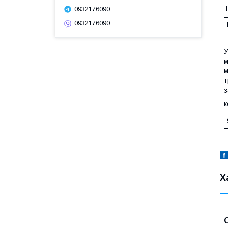
0932176090
0932176090
м
м
т
з
к
Х