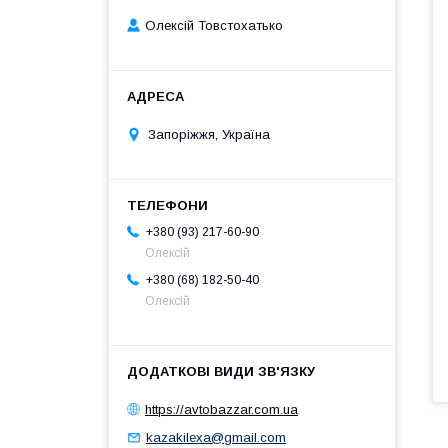
Олексій Товстохатько
Запоріжжя, Україна
+380 (93) 217-60-90
Олексій
+380 (68) 182-50-40
Олексій
https://avtobazzar.com.ua
kazakilexa@gmail.com