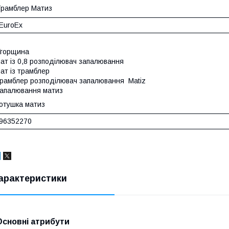
Трамблер Матиз
EuroEx
Угорщина
ат із 0,8 розподілювач запалювання
ат із трамблер
рамблер розподілювач запалювання Matiz
апалювання матиз
отушка матиз
96352270
арактеристики
Основні атрибути