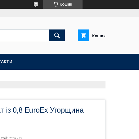
Кошик
Кошик
ТАКТИ
 із 0,8 EuroEx Угорщина
Код:
112606