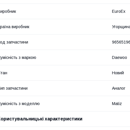
иробник
EuroEx
раїна виробник
Угорщин
од запчастини
9656519
умісність з маркою
Daewoo
Стан
Новий
ип запчастини
Аналог
умісність з моделлю
Matiz
Користувальницькі характеристики