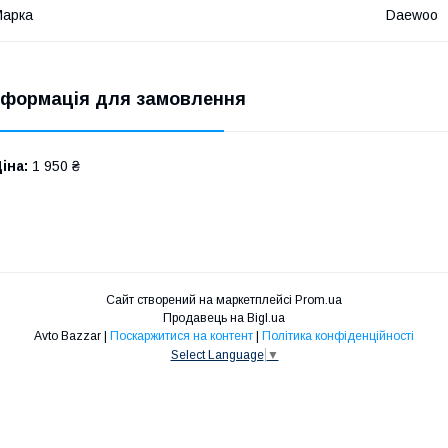
Марка
Daewoo
нформація для замовлення
іна:
1 950 ₴
Сайт створений на маркетплейсі
Prom.ua
Продавець на Bigl.ua
Avto Bazzar |
Поскаржитися на контент
|
Політика конфіденційності
Select Language
▼