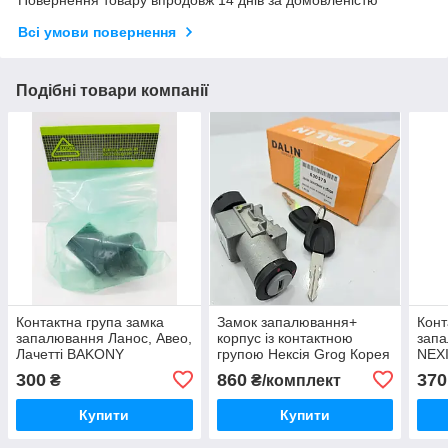
Повернення товару впродовж 14 днів за домовленістю
Всі умови повернення
Подібні товари компанії
Контактна група замка
Замок запалювання+
Конт
запалювання Ланос, Авео,
корпус із контактною
запа
Лачетті BAKONY
групою Нексія Grog Корея
NEX
Угорщина
KAP
300
860
370
₴
₴/комплект
Купити
Купити