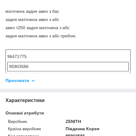
маточина задня авео з бас
задня маточина авео з абс
авео т250 задня маточина з абс
задня маточина авео з абс-требою
96471775
95903586
Приховати
Характеристики
Основні атрибути
Виробник
ZENITH
Країна виробник
Південна Корея
Код запчастини
95903586