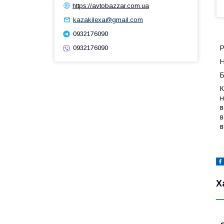
https://avtobazzar.com.ua
kazakilexa@gmail.com
0932176090
Р
0932176090
Н
Б
К
н
в
в
в
Х