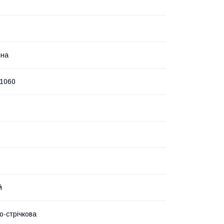
ина
1060
й
о-стрічкова