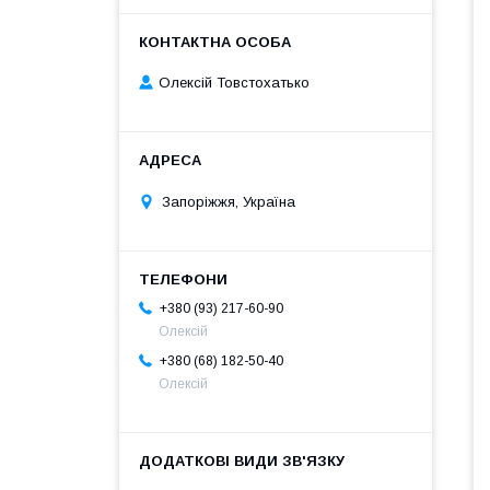
Олексій Товстохатько
Запоріжжя, Україна
+380 (93) 217-60-90
Олексій
+380 (68) 182-50-40
Олексій