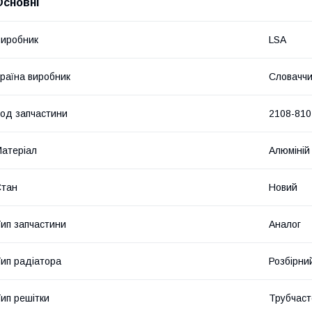
Основні
иробник
LSA
раїна виробник
Словачч
од запчастини
2108-810
атеріал
Алюміній
Стан
Новий
ип запчастини
Аналог
ип радіатора
Розбірни
ип решітки
Трубчаст