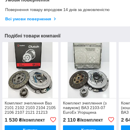
Повернення товару впродовж 14 днів за домовленістю
Всі умови повернення
Подібні товари компанії
Комплект зчеплення Ваз
Комплект зчеплення (з
Комп
2101 2102 2103 2104 2105
павуком) ВАЗ 2103-07
(кош
2106 2107 2121 21213
EuroEx Угорщина
ВАЗ 
FLAGMUS
Hahn
1 530
2 110
2 6
₴/комплект
₴/комплект
Купити
Купити